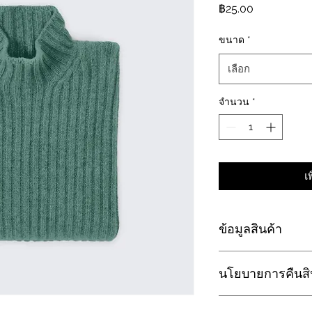
ราคา
฿25.00
ขนาด
*
เลือก
จำนวน
*
เ
ข้อมูลสินค้า
นี่คือส่วนของรายละเอีย
นโยบายการคืนสิ
การลงข้อมูลเพิ่มเติมเ
วัตถุดิบ คำแนะนำใ
ยังเป็นที่ที่เหมาะกั
ตรงนี้คือนโยบายการส่