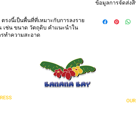
ประโยชน์ที่ลูกค้าจะได
ข้อมูลการจัดส่งสิ
สมสำหรับการแจ้งให้ล
พอใจสินค้าที่ซื้อไป 
สินค้าที่ชัดเจนเป็นวิธี
นี่คือส่วนของนโยบายการ
ตรงนี้เป็นพื้นที่ที่เหมาะกับการลงราย
ช่วยให้ลูกค้ารู้สึกว่าส
เหมาะกับการลงข้อมูลเพิ
ุณ เช่น ขนาด วัตถุดิบ คำแนะนำใน
การบรรจุหีบห่อ และค่
ารทำความสะอาด
ส่งสินค้าที่จัดเจนเป็นว
ทั้งยังช่วยให้ลูกค้ารู้
RESS
OUR
land Heights CA 91748
Sunday 1
) 839-5511
Monday 1
Tuesday 